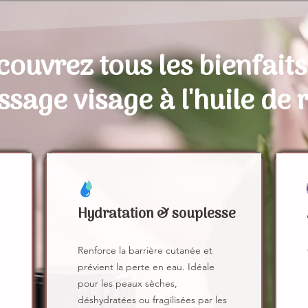
ouvrez tous les bienfaits
sage visage à l'huile de 
Hydratation & souplesse
Renforce la barrière cutanée et
prévient la perte en eau. Idéale
pour les peaux sèches,
déshydratées ou fragilisées par les