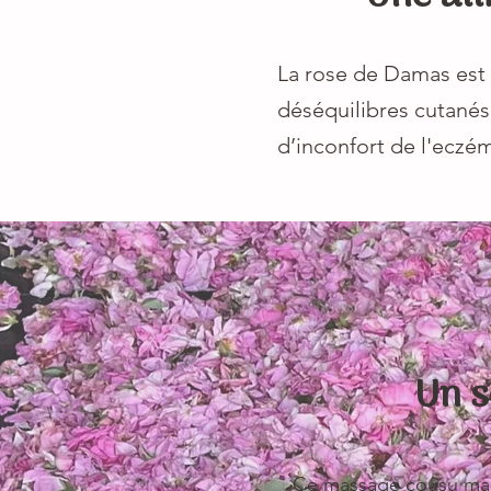
La rose de Damas est 
déséquilibres cutanés.
d’inconfort de l'eczém
Un s
Ce massage cousu main