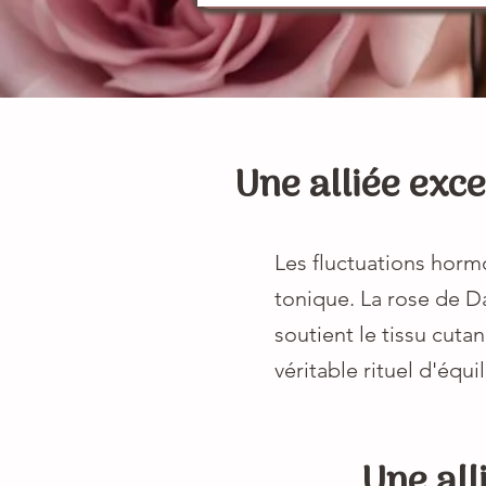
Une alliée exc
Les fluctuations hormo
tonique. La rose de D
soutient le tissu cuta
véritable rituel d'équ
Une all