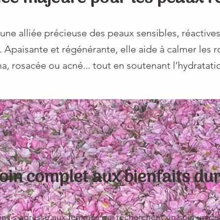
une alliée précieuse des peaux sensibles, réactives
 Apaisante et régénérante, elle aide à calmer les r
a, rosacée ou acné... tout en soutenant l’hydratati
oin complet aux bienfaits du
s s'adresse aux femmes qui recherchent un soin unique