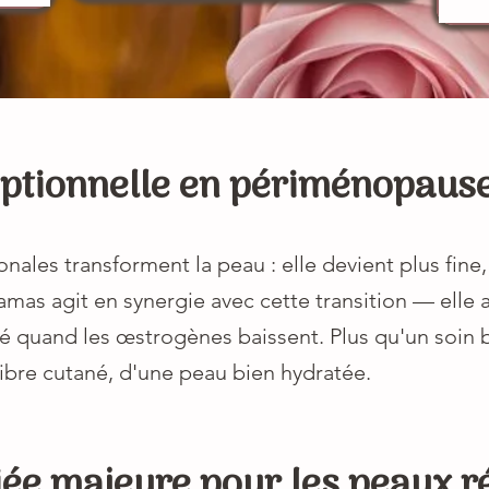
eptionnelle en périménopau
nales transforment la peau : elle devient plus fine
amas agit en synergie avec cette transition — elle
né quand les œstrogènes baissent. Plus qu'un soin 
ilibre cutané, d'une peau bien hydratée.
iée majeure pour les peaux r