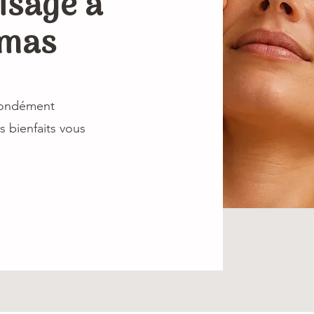
isage à
amas
ofondément
s bienfaits vous