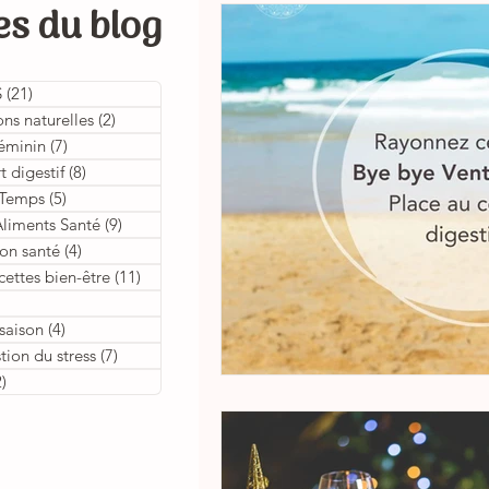
es du blog
S
(21)
21 posts
ns naturelles
(2)
2 posts
féminin
(7)
7 posts
 digestif
(8)
8 posts
u Temps
(5)
5 posts
Aliments Santé
(9)
9 posts
on santé
(4)
4 posts
ettes bien-être
(11)
11 posts
s
 saison
(4)
4 posts
ion du stress
(7)
7 posts
2)
2 posts