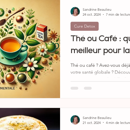
Sandrine Beaulieu
24 oct. 2024
7 min de lectur
Cure Detox
Thé ou Café : qu
meilleur pour la
Thé ou café ? Avez-vous déjà
votre santé globale ? Découvr
par une naturopathe à Toulo
Sandrine Beaulieu
21 oct. 2024
4 min de lectur