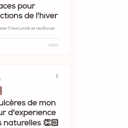
caces pour
ctions de l'hiver
ter l'immunité et renforcer
 rayonner même par temps
er ne passeront pas par vous !
e
s ulcères de mon
ur d'expérience
s naturelles 👏🏻