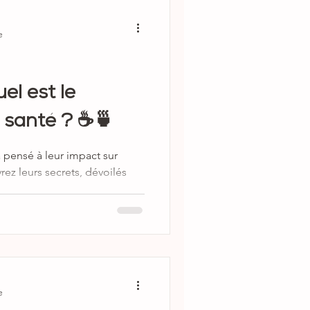
e
el est le
 santé ? ☕️🍵
 pensé à leur impact sur
ez leurs secrets, dévoilés
use
e