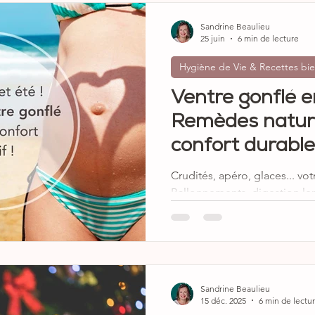
Sandrine Beaulieu
25 juin
6 min de lecture
Hygiène de Vie & Recettes bie
Ventre gonflé e
Remèdes nature
confort durable
Crudités, apéro, glaces... vot
Ballonnements, digestion len
femme enceinte peuvent vite 
article, découvrez mes conse
et efficaces pour retrouver 
profiter de l'été ! Oui, rayonn
profitant pleinement de la sa
Sandrine Beaulieu
plaisirs, c'est possible ! Bye
15 déc. 2025
6 min de lectu
aux confort digestif et ventre