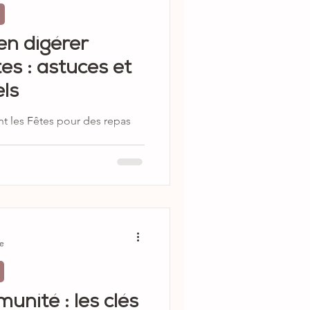
en digérer
es : astuces et
ls
nt les Fêtes pour des repas
re
unité : les clés