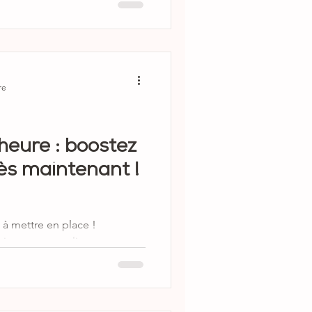
au top, tout simples et
selon vos envies dans votre
 19mn petit-dej compris ⏲
r chaque journée avec
re
😉
eure : boostez
ès maintenant !
 à mettre en place !
iques, super-aliments, et
re !