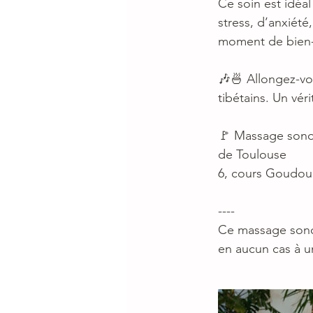
Ce soin est idéa
stress, d’anxiét
moment de bien-ê
🎶🍜 Allongez-vou
tibétains. Un vér
🚩 Massage sonor
de Toulouse
6, cours Goudoul
----
Ce massage sonor