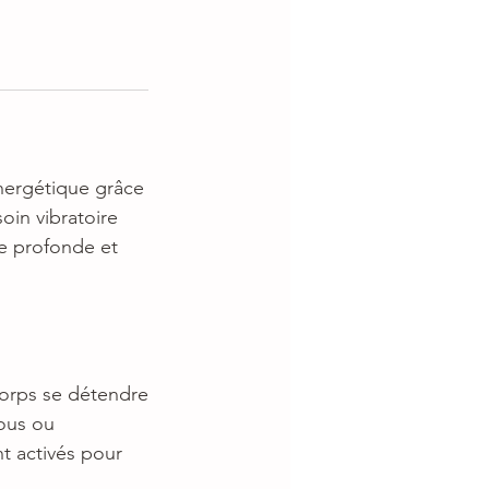
nergétique grâce
oin vibratoire
te profonde et
corps se détendre
vous ou
t activés pour