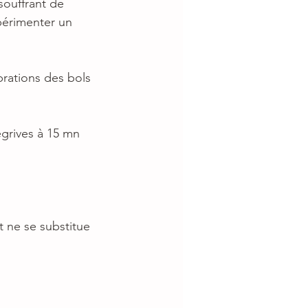
souffrant de
périmenter un
brations des bols
egrives à 15 mn
 ne se substitue