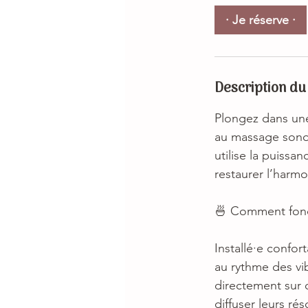
· Je réserve ·
Description du
Plongez dans une
au massage sonore
utilise la puiss
restaurer l’harmo
🍜 Comment fonct
Installé·e confo
au rythme des vi
directement sur c
diffuser leurs ré