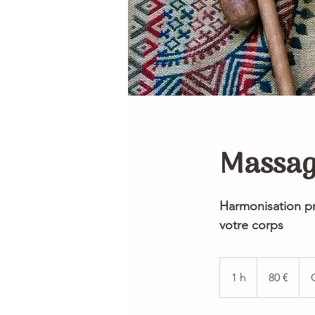
Massage
Harmonisation pr
votre corps
80
euros
1 h
1
80 €