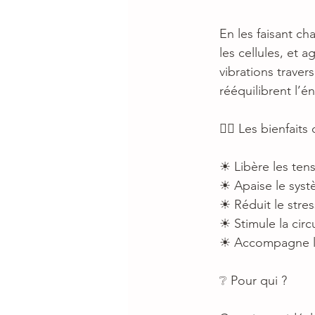
En les faisant ch
les cellules, et 
vibrations travers
rééquilibrent l’én
💆‍♀️ Les bienfai
☀ Libère les ten
☀ Apaise le syst
☀ Réduit le stres
☀ Stimule la circ
☀ Accompagne les
❔ Pour qui ?