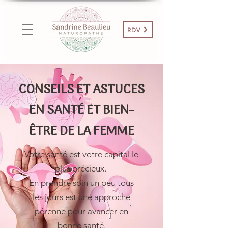
RDV
CONSEILS ET ASTUCES
EN SANTÉ ET BIEN-
ÊTRE DE LA FEMME
Votre santé est votre capital le
plus précieux.
En prendre soin un peu tous
les jours est une approche
pérenne pour avancer en
bonne santé.