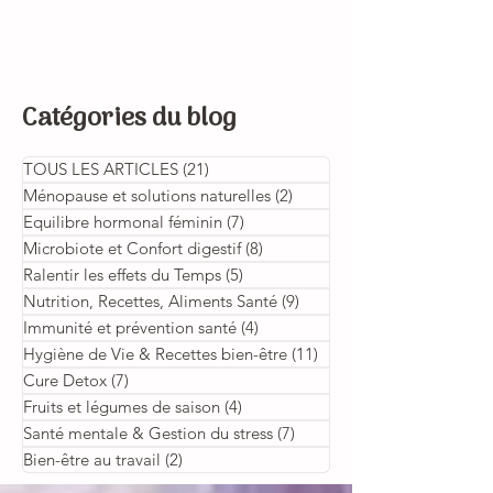
Catégories du blog
TOUS LES ARTICLES
(21)
21 posts
Ménopause et solutions naturelles
(2)
2 posts
Equilibre hormonal féminin
(7)
7 posts
Microbiote et Confort digestif
(8)
8 posts
Ralentir les effets du Temps
(5)
5 posts
Nutrition, Recettes, Aliments Santé
(9)
9 posts
Immunité et prévention santé
(4)
4 posts
Hygiène de Vie & Recettes bien-être
(11)
11 posts
Cure Detox
(7)
7 posts
Fruits et légumes de saison
(4)
4 posts
Santé mentale & Gestion du stress
(7)
7 posts
Bien-être au travail
(2)
2 posts