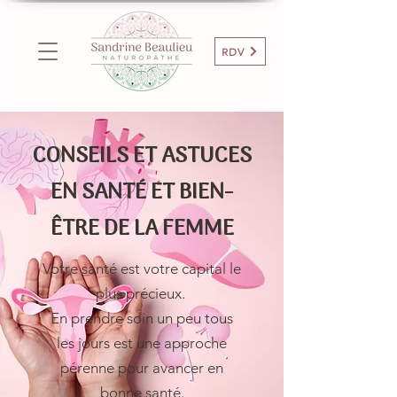
RDV
CONSEILS ET ASTUCES
EN SANTÉ ET BIEN-
ÊTRE DE LA FEMME
Votre santé est votre capital le
plus précieux.
En prendre soin un peu tous
les jours est une approche
pérenne pour avancer en
bonne santé.