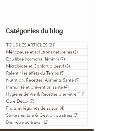
Catégories du blog
TOUS LES ARTICLES
(21)
21 posts
Ménopause et solutions naturelles
(2)
2 posts
Equilibre hormonal féminin
(7)
7 posts
Microbiote et Confort digestif
(8)
8 posts
Ralentir les effets du Temps
(5)
5 posts
Nutrition, Recettes, Aliments Santé
(9)
9 posts
Immunité et prévention santé
(4)
4 posts
Hygiène de Vie & Recettes bien-être
(11)
11 posts
Cure Detox
(7)
7 posts
Fruits et légumes de saison
(4)
4 posts
Santé mentale & Gestion du stress
(7)
7 posts
Bien-être au travail
(2)
2 posts